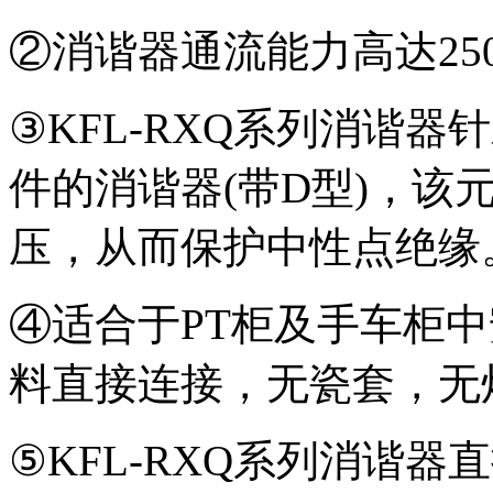
②消谐器通流能力高达
25
③
KFL-RXQ
系列消谐器针
件的消谐器
(
带
D
型
)
，该
压，从而保护中性点绝缘
④适合于
PT
柜及手车柜中
料直接连接，无瓷套，无
⑤
KFL-RXQ
系列消谐器直