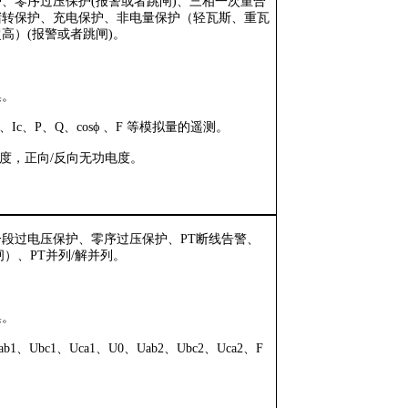
护、零序过压保护
(
报警或者跳闸
)
、三相一次重合
堵转保护、充电保护、非电量保护（轻瓦斯、重瓦
超高）
(
报警或者跳闸
)
。
集。
、
Ic
、
P
、
Q
、
cosϕ
、
F
等模拟量的遥测。
度，正向
/
反向无功电度。
。
一段过电压保护、零序过压保护、
PT
断线告警、
闸）、
PT
并列
/
解并列。
集。
ab1
、
Ubc1
、
Uca1
、
U0
、
Uab2
、
Ubc2
、
Uca2
、
F
。