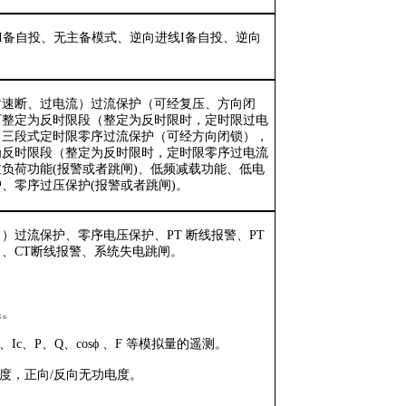
I
备自投、无主备模式、逆向进线
I
备自投、逆向
时速断、过电流）过流保护（可经复压、方向闭
可整定为反时限段（整定为反时限时，定时限过电
、三段式定时限零序过流保护（可经方向闭锁），
为反时限段（整定为反时限时，定时限零序过电流
过负荷功能
(
报警或者跳闸
)
、低频减载功能、低电
护、零序过压保护
(
报警或者跳闸
)
。
向）过流保护、零序电压保护、
PT
断线报警、
PT
）、
CT
断线报警、系统失电跳闸。
集。
、
Ic
、
P
、
Q
、
cosϕ
、
F
等模拟量的遥测。
度，正向
/
反向无功电度。
。