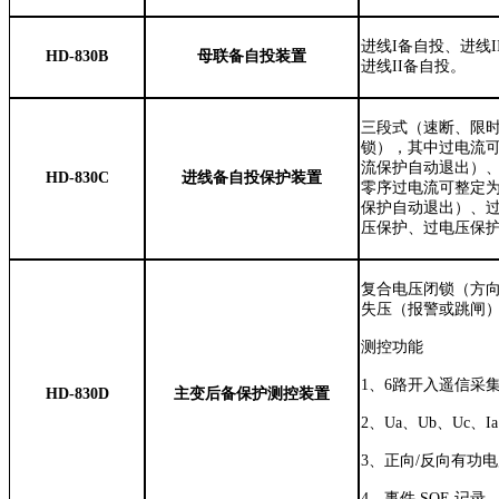
进线
I
备自投、进线
I
HD-830B
母联
备自投装置
进线
II
备自投
。
三段式（速断、限
锁），其中过电流
流保护自动退出）
HD-830C
进线备自投
保护装置
零序过电流可整定
保护自动退出）、
压保护、过电压保
复合电压闭锁（方
失压（报警或跳闸
测控功能
1
、
6
路开入遥信采
HD-830D
主变后备保护测控装置
2
、
Ua
、
Ub
、
Uc
、
Ia
3
、正向
/
反向有功电
4
、事件
SOE
记录