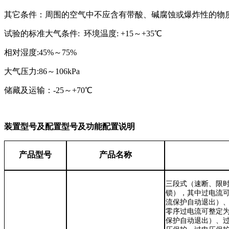
其它条件：周围的空气中不应含有带酸、碱腐蚀或爆炸性的物
试验的标准大气条件
: 环境温度: +15～+35℃
相对湿度
:45%～75%
大气压力
:86～106kPa
储藏及运输：
-25～+70℃
装置型号及配置
型号及功能配置说明
产品型号
产品名称
三段式（速断、限
锁），其中过电流
流保护自动退出）
零序过电流可整定
保护自动退出）、