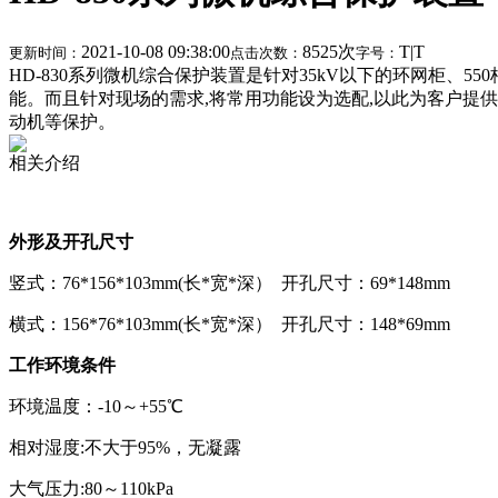
2021-10-08 09:38:00
8525次
T
|
T
更新时间：
点击次数：
字号：
HD-830系列微机综合保护装置是针对35kV以下的环网柜
能。而且针对现场的需求,将常用功能设为选配,以此为客户提
动机等保护。
相关介绍
外形及开孔尺寸
竖式：76*156*103mm(长*宽*深） 开孔尺寸：69*148mm
横式：
156*76*103mm(长*宽*深） 开孔尺寸：148*69mm
工作环境条件
环境温度：
-10
～
+55℃
相对湿度
:不大于95%，无凝露
大气压力
:80～110kPa