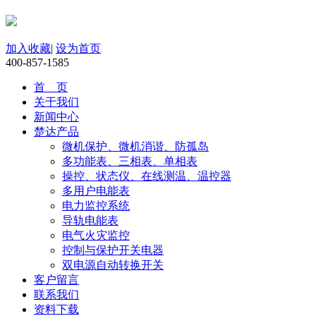
加入收藏
|
设为首页
400-857-1585
首 页
关于我们
新闻中心
楚达产品
微机保护、微机消谐、防孤岛
多功能表、三相表、单相表
操控、状态仪、在线测温、温控器
多用户电能表
电力监控系统
导轨电能表
电气火灾监控
控制与保护开关电器
双电源自动转换开关
客户留言
联系我们
资料下载