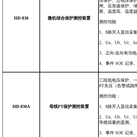
压保护、过电压保
闸、后加速保护、
斯、温度高、温度
HD-830
微机综合保护测控装置
测控功能
1
、
8
路开入遥信采
2
、
Ua
、
Ub
、
Uc
、
Ia
3
、正向
/
反向有功电
4
、事件
SOE
记录
三段低电压保护、
PT
失压（告警或跳
测控功能：
HD-830A
母线
PT
保护测控装置
1
、
8
路开入遥信采
2
、
Ua
、
Ub
、
Uc
、
U
等模拟量的遥测。
3
、
事件
SOE
记录